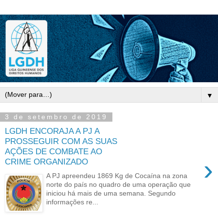
▼
3 de setembro de 2019
LGDH ENCORAJA A PJ A
PROSSEGUIR COM AS SUAS
AÇÕES DE COMBATE AO
›
CRIME ORGANIZADO
A PJ apreendeu 1869 Kg de Cocaína na zona
norte do país no quadro de uma operação que
iniciou há mais de uma semana. Segundo
informações re...