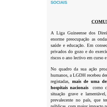
SOCIAIS
COMUN
A Liga Guineense dos Dir
enorme preocupação as ondas
saúde e educação. Em consequ
privados do gozo e do exercí
riscos o ano lectivo em curso 
No quadro da sua ação proac
humanos, a LGDH recebeu denu
registadas,
mais de uma deze
hospitais nacionais
como ca
situação grave e lamentável,
prevalecente no país, que t
públicas, com maior impacto par