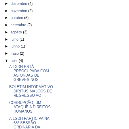
►
dezembro
(4)
►
novembro
(2)
►
outubro
(5)
►
setembro
(2)
►
agosto
(3)
►
julho
(1)
►
junho
(1)
►
maio
(2)
▼
abril
(4)
A LGDH ESTÁ
PREOCUPADA COM
AS ONDAS DE
GREVES NOS ...
BOLETIM INFORMATIVO
DIRITUS MALGÓS DE
REGRESSO AO ...
CORRUPÇÃO, UM
ATAQUE A DIREITOS
HUMANOS
A LGDH PARTICIPA NA
58ª SESSÃO
ORDINÁRIA DA