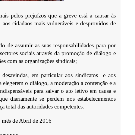
nais pelos prejuízos que a greve está a causar às
, aos cidadãos mais vulneráveis e desprovidos de
do de assumir as suas responsabilidades para por
sectores sociais através da promoção de di
á
logo e
ões com as organizações sindicais;
 desavindas, em particular aos sindicatos
e aos
a elegerem o di
á
logo, a moderação a contenção e a
ndispensáveis para salvar o ato letivo em causa e
que diariamente se perdem nos estabelecimentos
nça total das autoridades competentes.
o mês de Abril de 2016
 Humanos