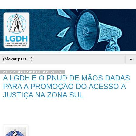
▼
21 de dezembro de 2016
A LGDH E O PNUD DE MÃOS DADAS
PARA A PROMOÇÃO DO ACESSO À
JUSTIÇA NA ZONA SUL