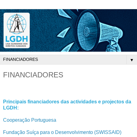
▼
FINANCIADORES
Principais financiadores das actividades e projectos da
LGDH:
Cooperação Portuguesa
Fundação Suíça para o Desenvolvimento (SWISSAID)