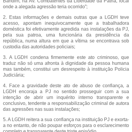
Bandim, na Av. Combatentes da Liberdade da Pátria, local
onde a alegada agressão teria ocorrido”;
2. Estas informações e demais outras que a LGDH teve
acesso, apontam inequivocamente que a trabalhadora
doméstica foi efetivamente agredida nas instalações da PJ,
pela sua patroa, uma funcionária da presidência da
república, numa altura em que a vítima se encontrava sob
custodia das autoridades policiais;
3. A LGDH condena firmemente este ato criminoso, que
traduz não só uma afronta à dignidade da pessoa humana
mas também, constitui um desrespeito à instituição Policia
Judiciária;
4. Face a gravidade deste ato de abuso de confiança, a
LGDH encoraja a PJ no sentido prosseguir com a sua
intenção de abrir um inquérito interno transparente e
conclusivo, tendente a responsabilização criminal de autora
das agressões nas suas instalações;
5. A LGDH reitera a sua confiança na instituição PJ e exorta-
a no entanto, de não poupar esforços para o esclarecimento
completo e transparente deste triste episódio.