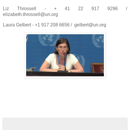
Liz Throssell - + 41 22 917 9296 /
elizabeth.throssell@un.org
Laura Gelbert - +1 917 208 6656 / gelbert@un.org