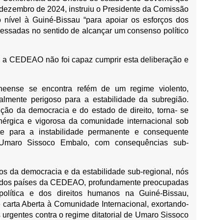
 dezembro de 2024, instruiu o Presidente da Comissão
 nível à Guiné-Bissau “para apoiar os esforços dos
teressadas no sentido de alcançar um consenso político
ta, a CEDEAO não foi capaz cumprir esta deliberação e
eense se encontra refém de um regime violento,
ncialmente perigoso para a estabilidade da subregião.
ição da democracia e do estado de direito, torna- se
nérgica e vigorosa da comunidade internacional sob
nte para a instabilidade permanente e consequente
 Umaro Sissoco Embalo, com consequências sub-
os da democracia e da estabilidade sub-regional, nós
l dos países da CEDEAO, profundamente preocupadas
olítica e dos direitos humanos na Guiné-Bissau,
 carta Aberta à Comunidade Internacional, exortando-
urgentes contra o regime ditatorial de Umaro Sissoco