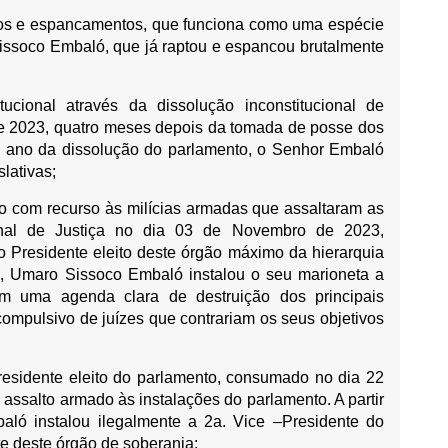
tos e espancamentos, que funciona como uma espécie
issoco Embaló, que já raptou e espancou brutalmente
ucional através da dissolução inconstitucional de
e 2023, quatro meses depois da tomada de posse dos
 ano da dissolução do parlamento, o Senhor Embaló
slativas;
o com recurso às milícias armadas que assaltaram as
unal de Justiça no dia 03 de Novembro de 2023,
o Presidente eleito deste órgão máximo da hierarquia
ata, Umaro Sissoco Embaló instalou o seu marioneta a
om uma agenda clara de destruição dos principais
 compulsivo de juízes que contrariam os seus objetivos
 Presidente eleito do parlamento, consumado no dia 22
assalto armado às instalações do parlamento. A partir
ló instalou ilegalmente a 2a. Vice –Presidente do
e deste órgão de soberania;