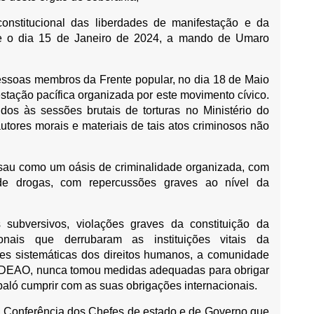
ticonstitucional das liberdades de manifestação e da
de o dia 15 de Janeiro de 2024, a mando de Umaro
pessoas membros da Frente popular, no dia 18 de Maio
stação pacífica organizada por este movimento cívico.
dos às sessões brutais de torturas no Ministério do
 autores morais e materiais de tais atos criminosos não
ssau como um oásis de criminalidade organizada, com
 de drogas, com repercussões graves ao nível da
 subversivos, violações graves da constituição da
cionais que derrubaram as instituições vitais da
es sistemáticas dos direitos humanos, a comunidade
 CEDEAO, nunca tomou medidas adequadas para obrigar
ló cumprir com as suas obrigações internacionais.
da Conferência dos Chefes de estado e de Governo que