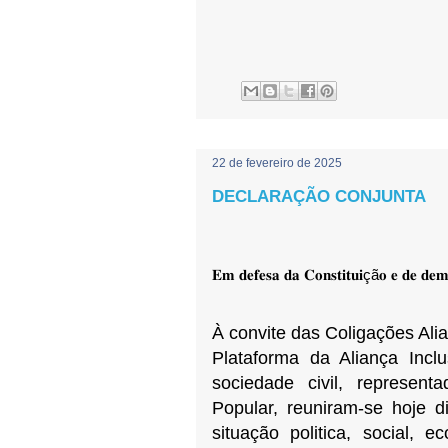
22 de fevereiro de 2025
DECLARAÇÃO CONJUNTA
𝐄𝐦 𝐝𝐞𝐟𝐞𝐬𝐚 𝐝𝐚 𝐂𝐨𝐧𝐬𝐭𝐢𝐭𝐮𝐢çã𝐨 𝐞 𝐝𝐞 𝐝𝐞𝐦
À convite das Coligações Alia
Plataforma da Aliança Incl
sociedade civil, represen
Popular, reuniram-se hoje d
situação politica, social, 