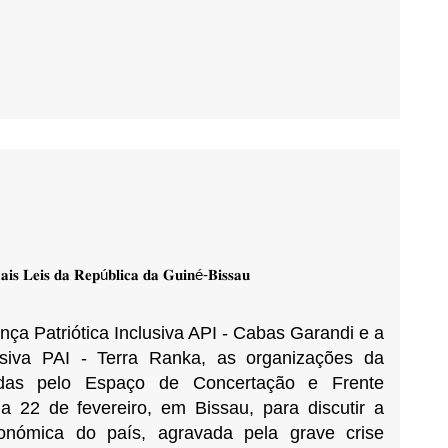
𝐢𝐬 𝐋𝐞𝐢𝐬 𝐝𝐚 𝐑𝐞𝐩ú𝐛𝐥𝐢𝐜𝐚 𝐝𝐚 𝐆𝐮𝐢𝐧é-𝐁𝐢𝐬𝐬𝐚𝐮
nça Patriótica Inclusiva API - Cabas Garandi e a
usiva PAI - Terra Ranka, as organizações da
tadas pelo Espaço de Concertação e Frente
ia 22 de fevereiro, em Bissau, para discutir a
económica do país, agravada pela grave crise