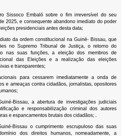
ro Sissoco Embaló sobre o fim irreversível do seu
 de 2025, e consequente abandono imediato do poder
eições presidenciais antes desta data;
ediato da ordem constitucional na Guiné- Bissau, que
ções no Supremo Tribunal de Justiça, o retorno do
ito nas suas funções, a eleição dos membros de
ional das Eleições e a realização das eleições
usivas e transparentes;
 nacionais para cessarem imediatamente a onda de
ões e ameaças contra cidadãos, jornalistas, opositores
 humanos;
uiné-Bissau, a abertura de investigações judiciais
tificação e responsabilização criminal dos autores
rturas e espancamentos brutais dos cidadãos; .
 Guiné-Bissau o cumprimento escrupuloso das suas
 domínio dos direitos humanos, nomeadamente, a