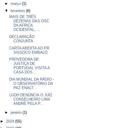
►
março
(1)
▼
fevereiro
(6)
MAIS DE TRÊS
DEZENAS DAS OSC
DA AFRICA
OCIDENTAL, ...
DECLARAÇÃO
CONJUNTA
CARTA ABERTA AO PR
SISSOCO EMBALÓ
PROVEDORA DE
JUSTIÇA DE
PORTUGAL VISITA A
CASA DOS...
DIA MUNDIAL DA RÁDIO -
O OBSERVATÓRIO DA
PAZ ENALT...
LGDH DENÚNCIA O JUÍZ
CONSELHEIRO LIMA
ANDRÉ PELA P...
►
janeiro
(1)
►
2024
(55)