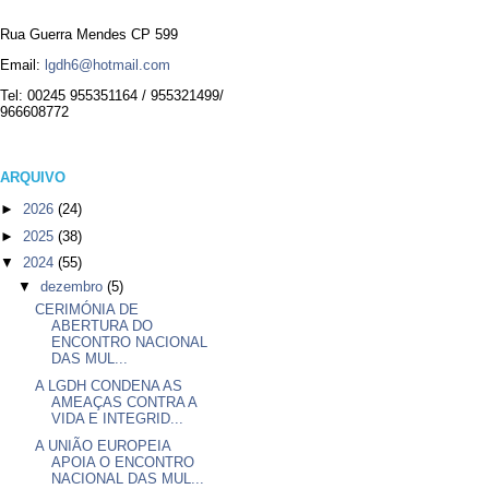
Rua Guerra Mendes CP 599
Email:
lgdh6@hotmail.com
Tel: 00245 955351164 / 955321499/
966608772
ARQUIVO
►
2026
(24)
►
2025
(38)
▼
2024
(55)
▼
dezembro
(5)
CERIMÓNIA DE
ABERTURA DO
ENCONTRO NACIONAL
DAS MUL...
A LGDH CONDENA AS
AMEAÇAS CONTRA A
VIDA E INTEGRID...
A UNIÃO EUROPEIA
APOIA O ENCONTRO
NACIONAL DAS MUL...