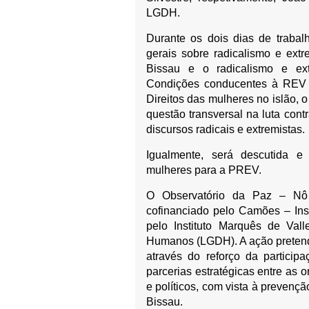
LGDH.
Durante os dois dias de trabal
gerais sobre radicalismo e ext
Bissau e o radicalismo e ext
Condições conducentes à REV 
Direitos das mulheres no islão, 
questão transversal na luta con
discursos radicais e extremistas.
Igualmente, será descutida 
mulheres para a PREV.
O Observatório da Paz – Nô
cofinanciado pelo Camões – Inst
pelo Instituto Marquês de Val
Humanos (LGDH). A ação pretende
através do reforço da partici
parcerias estratégicas entre as o
e políticos, com vista à prevenç
Bissau.