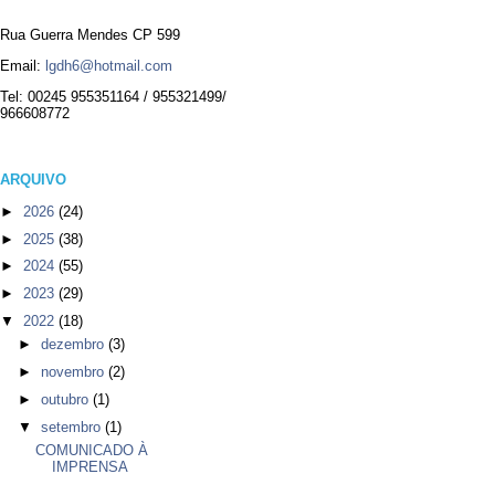
Rua Guerra Mendes CP 599
Email:
lgdh6@hotmail.com
Tel: 00245 955351164 / 955321499/
966608772
ARQUIVO
►
2026
(24)
►
2025
(38)
►
2024
(55)
►
2023
(29)
▼
2022
(18)
►
dezembro
(3)
►
novembro
(2)
►
outubro
(1)
▼
setembro
(1)
COMUNICADO À
IMPRENSA