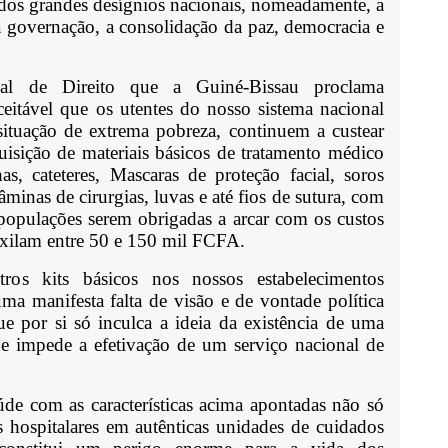
dos grandes desígnios nacionais, nomeadamente, a
a governação, a consolidação da paz, democracia e
l de Direito que a Guiné-Bissau proclama
ceitável que os utentes do nosso sistema nacional
situação de extrema pobreza, continuem a custear
uisição de materiais básicos de tratamento médico
s, cateteres, Mascaras de proteção facial, soros
âminas de cirurgias, luvas e até fios de sutura, com
 populações serem obrigadas a arcar com os custos
oxilam entre 50 e 150 mil FCFA.
ros kits básicos nos nossos estabelecimentos
uma manifesta falta de visão e de vontade política
e por si só inculca a ideia da existência de uma
ue impede a efetivação de um serviço nacional de
de com as características acima apontadas não só
s hospitalares em autênticas unidades de cuidados