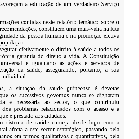
e favoreçam a edificação de um verdadeiro Serviço
orma
çõ
es contidas neste relatório temático sobre o
s recomenda
çõ
es, constituem uma mais-valia na luta
dignidade da pessoa humana e na promoção efetiva
 população.
segurar efetivamente o direito à saúde a todos os
ópria garantia do direito à vida. A Constituição
universal e igualitário às ações e serviços de
ração da saúde, assegurando, portanto, a sua
 individual.
os, a situação da saúde guineense é deveras
que os sucessivos governos nunca se dignaram
da e necessária ao sector, o que contribuiu
r dos problemas relacionados com o acesso e a
que é prestado aos cidadãos.
so sistema de saúde começa desde logo com a
tal afecta a este sector estratégico, passando pela
anos em termos qualitativos e quantitativos, pela