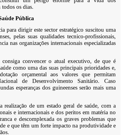
onstitui um perigo enorme para a vida dos
 todos os dias.
a Saúde Pública
 para dirigir este sector estratégico suscitou uma
es, pelas suas qualidades tecnico-profissionais,
ia nas organizações internacionais especializadas
 consiga convencer o atual executivo, de que é
saúde como uma das suas principais prioridades e,
 dotação orçamental aos valores que permitam
cional de Desenvolvimento Sanitário. Caso
ibundas esperanças dos guineenses serão mais uma
 realização de um estado geral de saúde, com a
ionais e internacionais e dos peritos em matéria no
franca e descomplexada os graves problemas que
úde e que têm um forte impacto na produtividade e
dãos.