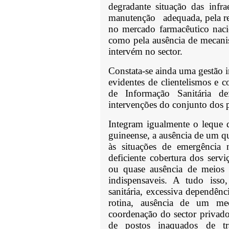
degradante situação das infr
manutenção adequada, pela rep
no mercado farmacêutico nac
como pela ausência de mecanis
intervém no sector.
Constata-se ainda uma gestão i
evidentes de clientelismos e
de Informação Sanitária def
intervenções do conjunto dos p
Integram igualmente o leque 
guineense, a ausência de um qu
às situações de emergência n
deficiente cobertura dos servi
ou quase ausência de meios 
indispensaveis. A tudo isso
sanitária, excessiva dependên
rotina, ausência de um mec
coordenação do sector privado
de postos inaquados de tr