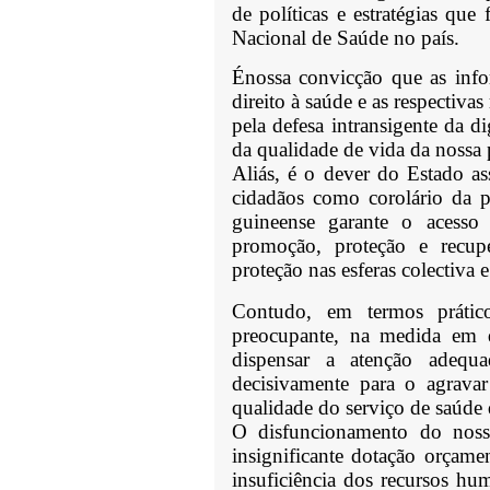
de políticas e estratégias qu
Nacional de Saúde no país.
É
nossa convic
çã
o que as inf
direito à saúde e as respectiva
pela defesa intransigente da 
da qualidade de vida da nossa
Aliás, é o dever do Estado as
cidadãos como corolário da pr
guineense garante o acesso 
promoção, proteção e recupe
proteção nas esferas colectiva e
Contudo, em termos prátic
preocupante, na medida em 
dispensar a atenção adequa
decisivamente para o agrava
qualidade do serviço de saúde 
O disfuncionamento do nos
insignificante dotação orçamen
insuficiência dos recursos hum