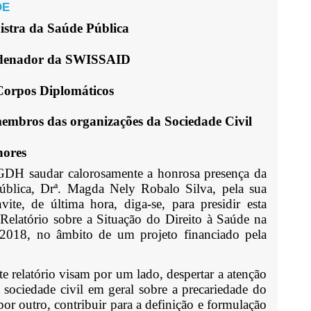
DE
istra da Saúde Pública
rdenador da SWISSAID
 Corpos Diplomáticos
membros das organiza
çõ
es da Sociedade Civil
hores
H saudar calorosamente a honrosa presença da
ública, Drª. Magda Nely Robalo Silva, pela sua
ite, de última hora, diga-se, para presidir esta
Relatório sobre a Situação do Direito à Saúde na
2018, no âmbito de um projeto financiado pela
e relatório visam por um lado, despertar a aten
çã
o
 sociedade civil em geral sobre a precariedade do
por outro, contribuir para a definição e formulação