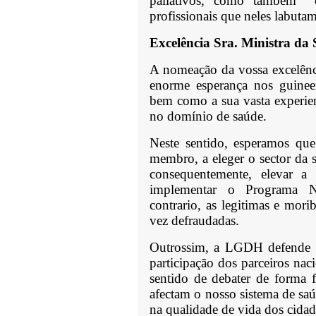
paliativos, como também c
profissionais que neles labutam
Excelência Sra. Ministra d
A nomeação da vossa excelência
enorme esperança nos guineens
bem como a sua vasta experienc
no domínio de saúde.
Neste sentido, esperamos que
membro, a eleger o sector da 
consequentemente, elevar a
implementar o Programa Na
contrario, as legitimas e mor
vez defraudadas.
Outrossim, a LGDH defende a
participação dos parceiros nac
sentido de debater de forma 
afectam o nosso sistema de sa
na qualidade de vida dos cida