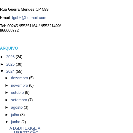
Rua Guerra Mendes CP 599
Email:
lgdh6@hotmail.com
Tel: 00245 955351164 / 955321499/
966608772
ARQUIVO
►
2026
(24)
►
2025
(38)
▼
2024
(55)
►
dezembro
(5)
►
novembro
(8)
►
outubro
(9)
►
setembro
(7)
►
agosto
(3)
►
julho
(3)
▼
junho
(2)
A LGDH EXIGE A
LIBERTAÇÃO