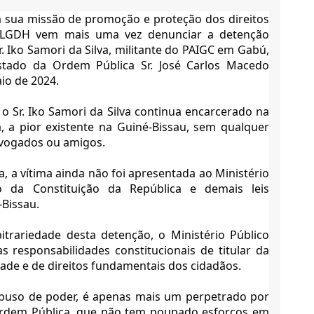
sua missão de promoção e proteção dos direitos
 LGDH vem mais uma vez denunciar a detenção
 Sr. Iko Samori da Silva, militante do PAIGC em Gabú,
tado da Ordem Pública Sr. José Carlos Macedo
io de 2024.
 o Sr. Iko Samori da Silva continua encarcerado na
, a pior existente na
Guiné-Bissau, sem qualquer
dvogados ou amigos.
a, a vítima ainda não foi apresentada ao Ministério
o da Constituição da República e demais leis
-Bissau.
itrariedade desta detenção, o Ministério Público
 responsabilidades constitucionais de titular da
dade e de direitos fundamentais dos cidadãos.
 abuso de poder, é apenas mais um perpetrado por
Ordem Pública, que não tem poupado esforços em