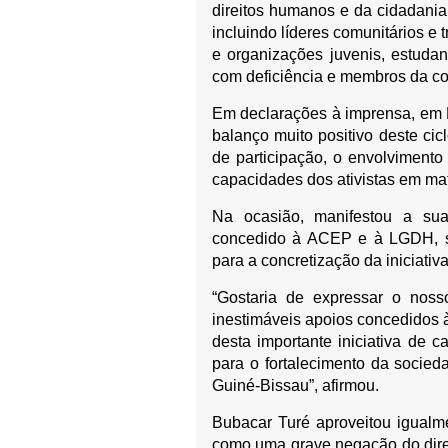
direitos humanos e da cidadania
incluindo líderes comunitários e 
e organizações juvenis, estudan
com deficiência e membros da c
Em declarações à imprensa, em 
balanço muito positivo deste ci
de participação, o envolvimento
capacidades dos ativistas em mat
Na ocasião, manifestou a sua
concedido à ACEP e à LGDH, su
para a concretização da iniciativa
“Gostaria de expressar o nos
inestimáveis apoios concedidos 
desta importante iniciativa de 
para o fortalecimento da socied
Guiné-Bissau”, afirmou.
Bubacar Turé aproveitou igualme
como uma grave negação do direi