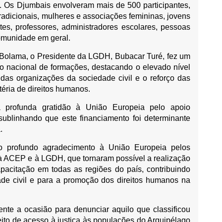
. Os Djumbais envolveram mais de 500 participantes,
tradicionais, mulheres e associações femininas, jovens
tes, professores, administradores escolares, pessoas
omunidade em geral.
Bolama, o Presidente da LGDH, Bubacar Turé, fez um
clo nacional de formações, destacando o elevado nível
 das organizações da sociedade civil e o reforço das
éria de direitos humanos.
 profunda gratidão à União Europeia pelo apoio
blinhando que este financiamento foi determinante
.
so profundo agradecimento à União Europeia pelos
à ACEP e à LGDH, que tornaram possível a realização
capacitação em todas as regiões do país, contribuindo
ade civil e para a promoção dos direitos humanos na
nte a ocasião para denunciar aquilo que classificou
to de acesso à justiça às populações do Arquipélago