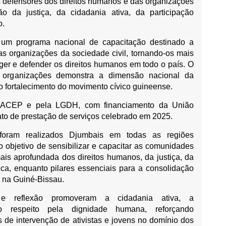
os defensores dos direitos humanos e das organizações
o da justiça, da cidadania ativa, da participação
o.
a um programa nacional de capacitação destinado a
das organizações da sociedade civil, tornando-os mais
ger e defender os direitos humanos em todo o país. O
 organizações demonstra a dimensão nacional da
a o fortalecimento do movimento cívico guineense.
a ACEP e pela LGDH, com financiamento da União
ato de prestação de serviços celebrado em 2025.
 foram realizados Djumbais em todas as regiões
 objetivo de sensibilizar e capacitar as comunidades
is aprofundada dos direitos humanos, da justiça, da
ica, enquanto pilares essenciais para a consolidação
o na Guiné-Bissau.
e reflexão promoveram a cidadania ativa, a
o respeito pela dignidade humana, reforçando
de intervenção de ativistas e jovens no domínio dos