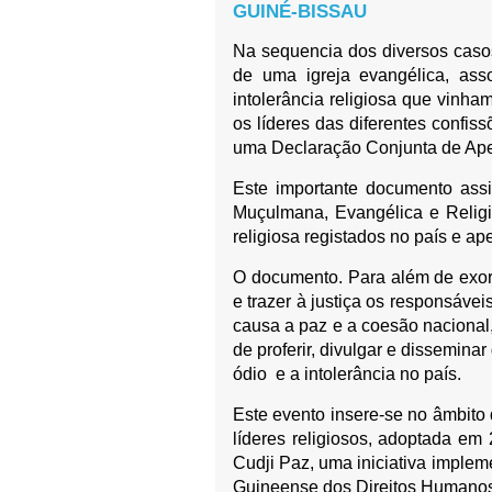
GUINÉ-BISSAU
Na sequencia dos diversos casos
de uma igreja evangélica, ass
intolerância religiosa que vinha
os líderes das diferentes confis
uma Declaração Conjunta de Apel
Este importante documento assi
Muçulmana, Evangélica e Religiã
religiosa registados no país e a
O documento. Para além de exorta
e trazer à justiça os responsávei
causa a paz e a coesão nacional
de proferir, divulgar e disseminar
ódio e a intolerância no país.
Este evento insere-se no âmbit
líderes religiosos, adoptada em
Cudji Paz, uma iniciativa impleme
Guineense dos Direitos Humanos,