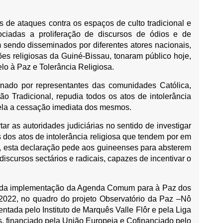
 de ataques contra os espaços de culto tradicional e
ociadas a proliferação de discursos de ódios e de
m sendo disseminados por diferentes atores nacionais,
sões religiosas da Guiné-Bissau, tonaram público hoje,
o à Paz e Tolerância Religiosa.
nado por representantes das comunidades Católica,
o Tradicional, repudia todos os atos de intolerância
pela a cessação imediata dos mesmos.
r as autoridades judiciárias no sentido de investigar
s dos atos de intolerância religiosa que tendem por em
, esta declaração pede aos guineenses para absterem
 discursos sectários e radicais, capazes de incentivar o
o da implementação da Agenda Comum para à Paz dos
 2022, no quadro do projeto Observatório da Paz –Nô
ntada pelo Instituto de Marquês Valle Flôr e pela Liga
 financiado pela União Europeia e Cofinanciado pelo