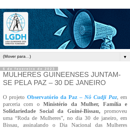
▼
6 de fevereiro de 2023
MULHERES GUINEENSES JUNTAM-
SE PELA PAZ – 30 DE JANEIRO
O projeto
Observatório da Paz –
Nô Cudji Paz
, em
parceria com o
Ministério da Mulher, Família e
Solidariedade Social da Guiné-Bissau,
promoveu
uma “Roda de Mulheres”, no dia 30 de janeiro, em
Bissau, assinalando o Dia Nacional das Mulheres