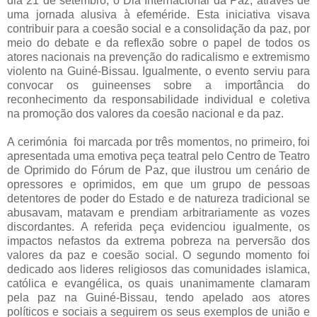
dia 21 de setembro, o Dia Internacional da Paz, através de
uma jornada alusiva à efeméride. Esta iniciativa visava
contribuir para a coesão social e a consolidação da paz, por
meio do debate e da reflexão sobre o papel de todos os
atores nacionais na prevenção do radicalismo e extremismo
violento na Guiné-Bissau. Igualmente, o evento serviu para
convocar os guineenses sobre a importância do
reconhecimento da responsabilidade individual e coletiva
na promoção dos valores da coesão nacional e da paz.
A cerimónia foi marcada por três momentos, no primeiro, foi
apresentada uma emotiva peça teatral pelo Centro de Teatro
de Oprimido do Fórum de Paz, que ilustrou um cenário de
opressores e oprimidos, em que um grupo de pessoas
detentores de poder do Estado e de natureza tradicional se
abusavam, matavam e prendiam arbitrariamente as vozes
discordantes. A referida peça evidenciou igualmente, os
impactos nefastos da extrema pobreza na perversão dos
valores da paz e coesão social. O segundo momento foi
dedicado aos lideres religiosos das comunidades islamica,
católica e evangélica, os quais unanimamente clamaram
pela paz na Guiné-Bissau, tendo apelado aos atores
políticos e sociais a seguirem os seus exemplos de união e