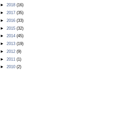
►
2018
(16)
►
2017
(35)
►
2016
(33)
►
2015
(32)
►
2014
(45)
►
2013
(19)
►
2012
(9)
►
2011
(1)
►
2010
(2)