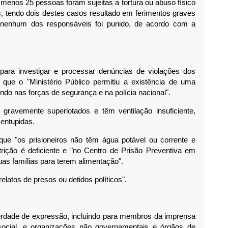
enos 25 pessoas foram sujeitas a tortura ou abuso físico
s, tendo dois destes casos resultado em ferimentos graves
s nenhum dos responsáveis foi punido, de acordo com a
ara investigar e processar denúncias de violações dos
que o "Ministério Público permitiu a existência de uma
indo nas forças de segurança e na polícia nacional".
gravemente superlotados e têm ventilação insuficiente,
 entupidas.
 que "os prisioneiros não têm água potável ou corrente e
rição é deficiente e "no Centro de Prisão Preventiva em
as famílias para terem alimentação".
elatos de presos ou detidos políticos".
iberdade de expressão, incluindo para membros da imprensa
ocial, e organizações não governamentais e órgãos de