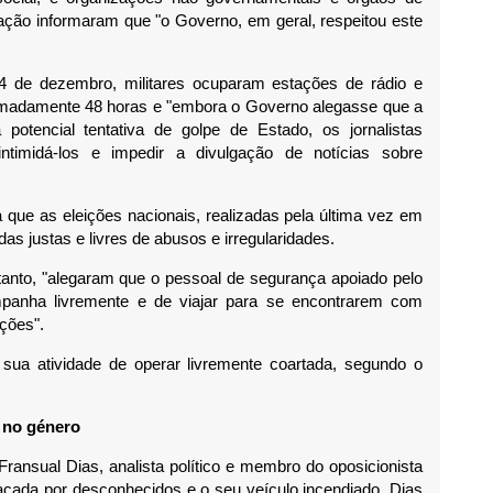
ação informaram que "o Governo, em geral, respeitou este
 4 de dezembro, militares ocuparam estações de rádio e
imadamente 48 horas e "embora o Governo alegasse que a
otencial tentativa de golpe de Estado, os jornalistas
intimidá-los e impedir a divulgação de notícias sobre
que as eleições nacionais, realizadas pela última vez em
s justas e livres de abusos e irregularidades.
tanto, "alegaram que o pessoal de segurança apoiado pelo
panha livremente e de viajar para se encontrarem com
ições".
 sua atividade de operar livremente coartada, segundo o
 no género
Fransual Dias, analista político e membro do oposicionista
tacada por desconhecidos e o seu veículo incendiado, Dias