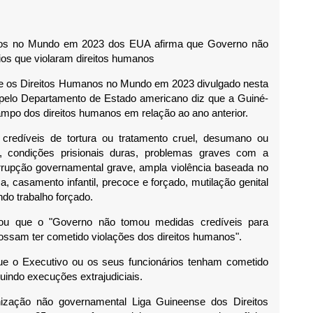
anos no Mundo em 2023 dos EUA afirma que Governo não
ios que violaram direitos humanos
os Direitos Humanos no Mundo em 2023 divulgado nesta
 pelo Departamento de Estado americano diz que a Guiné-
ampo dos direitos humanos em relação ao ano anterior.
s credíveis de tortura ou tratamento cruel, desumano ou
, condições prisionais duras, problemas graves com a
orrupção governamental grave, ampla violência baseada no
a, casamento infantil, precoce e forçado, mutilação genital
ndo trabalho forçado.
ou que o "Governo não tomou medidas credíveis para
 possam ter cometido violações dos direitos humanos".
que o Executivo ou os seus funcionários tenham cometido
luindo execuções extrajudiciais.
ização não governamental Liga Guineense dos Direitos