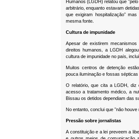
Humanos (LGDH) relatou que "pelo m
arbitrário, enquanto estavam detida
que exigiram hospitalização" ma
mesma fonte.
Cultura de impunidade
Apesar de existirem mecanismos p
direitos humanos, a LGDH alegou 
cultura de impunidade no país, inclu
Muitos centros de detenção estão 
pouca iluminação e fossas sépticas
O relatório, que cita a LGDH, diz
acesso a tratamento médico, a nut
Bissau os detidos dependiam das su
No entanto, conclui que "não houve r
Pressão sobre jornalistas
A constituição e a lei preveem a l
e outros meios de comunicação s