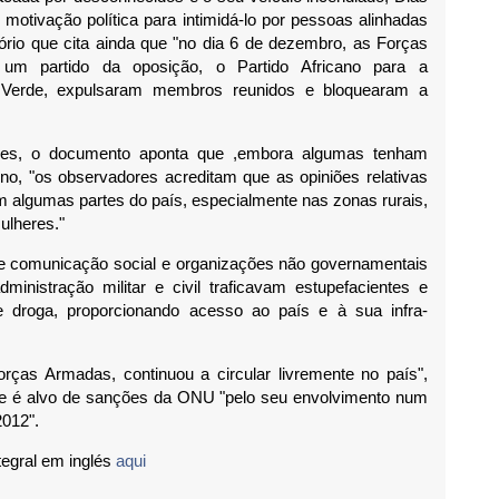
motivação política para intimidá-lo por pessoas alinhadas
tório que cita ainda que "no dia 6 de dezembro, as Forças
m partido da oposição, o Partido Africano para a
Verde, expulsaram membros reunidos e bloquearam a
eres, o documento aponta que ,embora algumas tenham
o, "os observadores acreditam que as opiniões relativas
m algumas partes do país, especialmente nas zonas rurais,
mulheres."
 de comunicação social e organizações não governamentais
nistração militar e civil traficavam estupefacientes e
de droga, proporcionando acesso ao país e à sua infra-
Forças Armadas, continuou a circular livremente no país",
 ele é alvo de sanções da ONU "pelo seu envolvimento num
012".
tegral em inglés
aqui