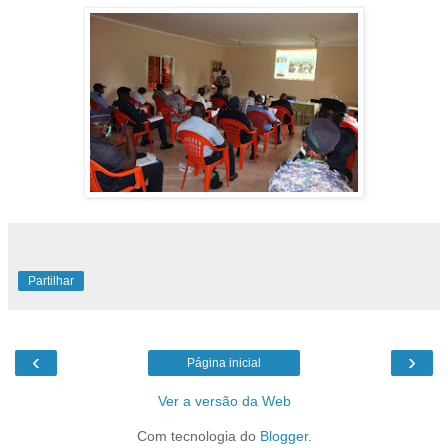
Partilhar
‹
›
Página inicial
Ver a versão da Web
Com tecnologia do
Blogger
.