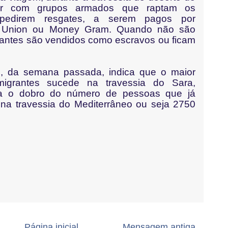
ar com grupos armados que raptam os
 pedirem resgates, a serem pagos por
rn Union ou Money Gram. Quando não são
rantes são vendidos como escravos ou ficam
M, da semana passada, indica que o maior
grantes sucede na travessia do Sara,
ra o dobro do número de pessoas que já
na travessia do Mediterrâneo ou seja 2750
Página inicial
Mensagem antiga