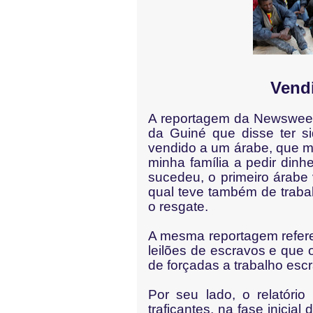
Vendido du
A reportagem da Newsweek
da Guiné que disse ter si
vendido a um árabe, que me 
minha família a pedir din
sucedeu, o primeiro árabe
qual teve também de trabal
o resgate.
A mesma reportagem refer
leilões de escravos e que
de forçadas a trabalho esc
Por seu lado, o relatóri
traficantes, na fase inicia