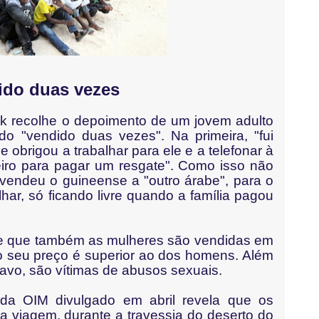
as vezes
 recolhe o depoimento de um jovem adulto
do "vendido duas vezes". Na primeira, "fui
obrigou a trabalhar para ele e a telefonar à
heiro para pagar um resgate". Como isso não
 vendeu o guineense a "outro árabe", para o
har, só ficando livre quando a família pagou
e que também as mulheres são vendidas em
 o seu preço é superior ao dos homens. Além
ravo, são vítimas de abusos sexuais.
o da OIM divulgado em abril revela que os
l da viagem, durante a travessia do deserto do