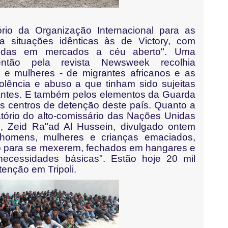
ório da Organização Internacional para as
a situações idênticas às de Victory, com
idas em mercados a céu aberto". Uma
então pela revista Newsweek recolhia
e mulheres - de migrantes africanos e as
iolência e abuso a que tinham sido sujeitas
cantes. E também pelos elementos da Guarda
os centros de detenção deste país. Quanto a
atório do alto-comissário das Nações Unidas
, Zeid Ra"ad Al Hussein, divulgado ontem
 homens, mulheres e crianças emaciados,
o para se mexerem, fechados em hangares e
ecessidades básicas".
Estão hoje 20 mil
enção em Tripoli.