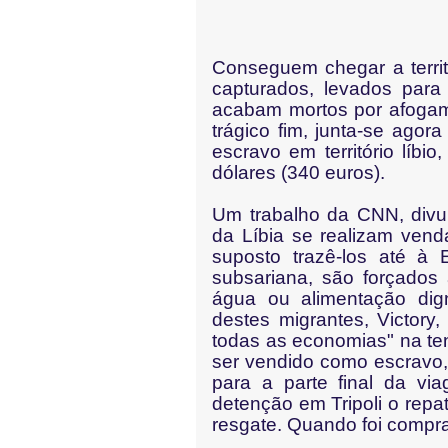
Conseguem chegar a territ
capturados, levados para
acabam mortos por afogam
trágico fim, junta-se ago
escravo em território líbi
dólares (340 euros).
Um trabalho da CNN, divu
da Líbia se realizam vend
suposto trazê-los até à 
subsariana, são forçado
água ou alimentação di
destes migrantes, Victory,
todas as economias" na te
ser vendido como escravo,
para a parte final da vi
detenção em Tripoli o repat
resgate. Quando foi compr