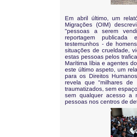
Em abril último, um relat
Migrações (OIM) descrevi
"pessoas a serem vend
reportagem publicada 
testemunhos - de homens 
situações de crueldade, v
estas pessoas pelos trafi
Marítima líbia e agentes d
este último aspeto, um rel
para os Direitos Humanos
revela que "milhares de
traumatizados, sem espaç
sem qualquer acesso a n
pessoas nos centros de det