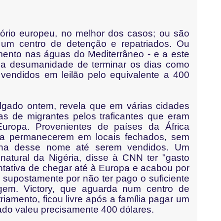
ório europeu, no melhor dos casos; ou são
 um centro de detenção e repatriados. Ou
ento nas águas do Mediterrâneo - e a este
ra a desumanidade de terminar os dias como
o, vendidos em leilão pelo equivalente a 400
lgado ontem, revela que em várias cidades
as de migrantes pelos traficantes que eram
Europa. Provenientes de países da África
s a permanecerem em locais fechados, sem
gna desse nome até serem vendidos. Um
 natural da Nigéria, disse à CNN ter "gasto
ntativa de chegar até à Europa e acabou por
 supostamente por não ter pago o suficiente
agem. Victory, que aguarda num centro de
riamento, ficou livre após a família pagar um
ado valeu precisamente 400 dólares.