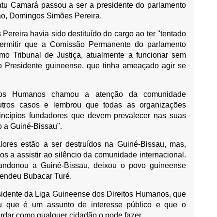
tu Camará passou a ser a presidente do parlamento
gão, Domingos Simões Pereira.
ereira havia sido destituído do cargo ao ter "tentado
ermitir que a Comissão Permanente do parlamento
o Tribunal de Justiça, atualmente a funcionar sem
 o Presidente guineense, que tinha ameaçado agir se
itos Humanos chamou a atenção da comunidade
outros casos e lembrou que todas as organizações
princípios fundadores que devem prevalecer nas suas
o a Guiné-Bissau".
ores estão a ser destruídos na Guiné-Bissau, mas,
s a assistir ao silêncio da comunidade internacional.
bandonou a Guiné-Bissau, deixou o povo guineense
efendeu Bubacar Turé.
sidente da Liga Guineense dos Direitos Humanos, que
ou que é um assunto de interesse público e que o
ordar como qualquer cidadão o pode fazer.