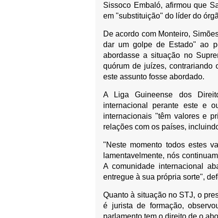
Sissoco Embaló, afirmou que Sa
em "substituição" do líder do ór
De acordo com Monteiro, Simões P
dar um golpe de Estado" ao p
abordasse a situação no Suprem
quórum de juízes, contrariando
este assunto fosse abordado.
A Liga Guineense dos Dire
internacional perante este e 
internacionais "têm valores e 
relações com os países, incluind
"Neste momento todos estes val
lamentavelmente, nós continuamo
A comunidade internacional a
entregue à sua própria sorte", d
Quanto à situação no STJ, o pre
é jurista de formação, observ
parlamento tem o direito de o ab