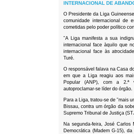
INTERNACIONAL DE ABAND
O Presidente da Liga Guineense
comunidade internacional de e
cometidas pelo poder político con
"A Liga manifesta a sua indig
internacional face àquilo que 
internacional face às atrocida
Turé.
O responsável falava na Casa do
em que a Liga reagiu aos mai
Popular (ANP), com a 2.ª v
autoproclamar-se líder do órgão.
Para a Liga, tratou-se de "mais
Bissau, contra um órgão da sob
Supremo Tribunal de Justiça (ST
Na segunda-feira, José Carlos 
Democrática (Madem G-15), da a