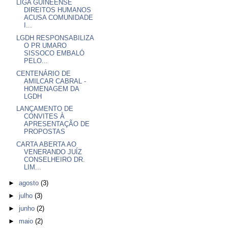
LIGA GUINEENSE
DIREITOS HUMANOS
ACUSA COMUNIDADE
I...
LGDH RESPONSABILIZA
O PR UMARO
SISSOCO EMBALÓ
PELO...
CENTENÁRIO DE
AMILCAR CABRAL -
HOMENAGEM DA
LGDH
LANÇAMENTO DE
CONVITES À
APRESENTAÇÃO DE
PROPOSTAS
CARTA ABERTA AO
VENERANDO JUÍZ
CONSELHEIRO DR.
LIM...
►
agosto
(3)
►
julho
(3)
►
junho
(2)
►
maio
(2)